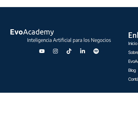
Evo
Academy
En
Inteligencia Artificial para los Negocios
Inicio
Sobre
EvoA
Blog
Cont