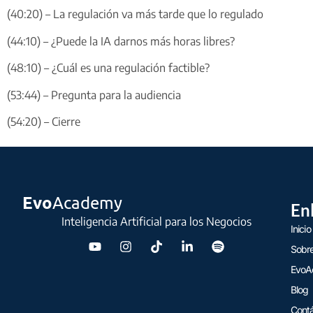
(40:20) – La regulación va más tarde que lo regulado
(44:10) – ¿Puede la IA darnos más horas libres?
(48:10) – ¿Cuál es una regulación factible?
(53:44) – Pregunta para la audiencia
(54:20) – Cierre
Evo
Academy
En
Inteligencia Artificial para los Negocios
Inicio
Sobre
EvoA
Blog
Cont