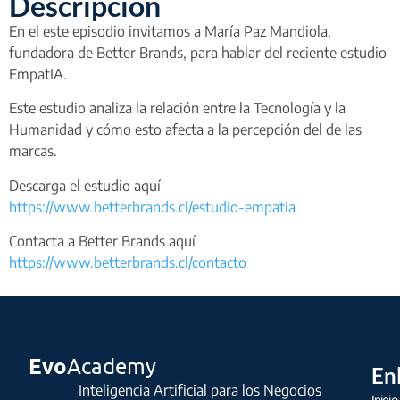
Descripción
En el este episodio invitamos a María Paz Mandiola,
fundadora de Better Brands, para hablar del reciente estudio
EmpatIA.
Este estudio analiza la relación entre la Tecnología y la
Humanidad y cómo esto afecta a la percepción del de las
marcas.
Descarga el estudio aquí
https://www.betterbrands.cl/estudio-empatia
Contacta a Better Brands aquí
https://www.betterbrands.cl/contacto
Evo
Academy
En
Inteligencia Artificial para los Negocios
Inicio