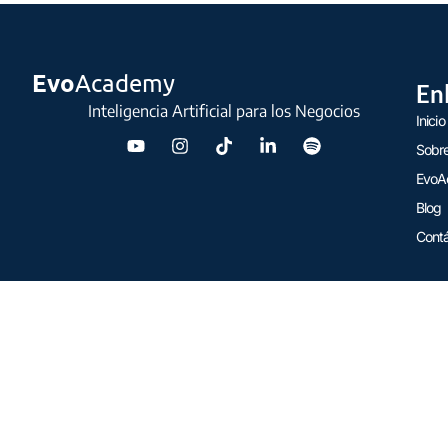
Evo
Academy
En
Inteligencia Artificial para los Negocios
Inicio
Sobre
EvoA
Blog
Cont