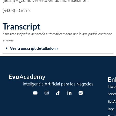
(36:54) – ¿Cómo ves esto yendo hacia adelante?
(43:03) – Cierre
Transcript
Este transcript fue generado automáticamente por lo que podría contener
errores
Ver transcript detallado »»
Evo
Academy
En
Inteligencia Artificial para los Negocios
Inicio
Sobre
EvoA
Blog